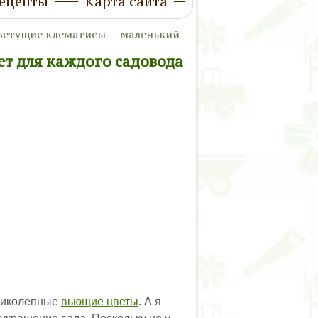
ецепты
Карта сайта
ветущие клематисы — маленький
т для каждого садовода
еликолепные
вьющие цветы
. А я