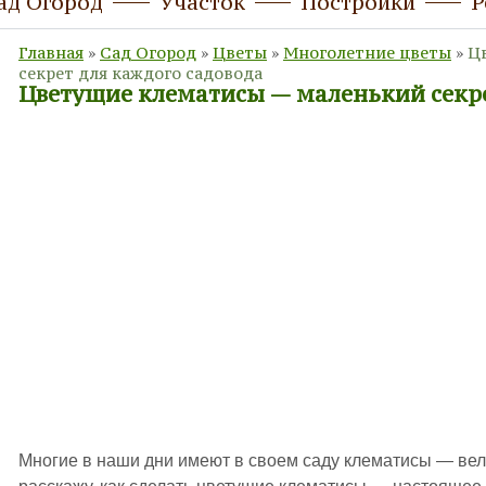
ад Огород
Участок
Постройки
Р
Главная
»
Сад Огород
»
Цветы
»
Многолетние цветы
»
Ц
секрет для каждого садовода
Цветущие клематисы — маленький секре
Многие в наши дни имеют в своем саду клематисы — в