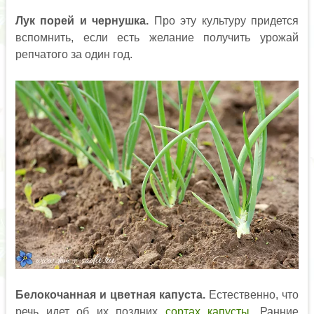
Лук порей и чернушка.
Про эту культуру придется
вспомнить, если есть желание получить урожай
репчатого за один год.
Белокочанная и цветная капуста.
Естественно, что
речь идет об их поздних
сортах капусты.
Ранние