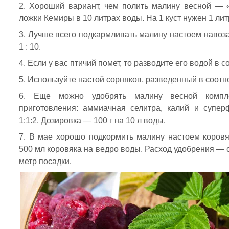
Хороший вариант, чем полить малину весной — 
ложки Кемиры в 10 литрах воды. На 1 куст нужен 1 лит
Лучше всего подкармливать малину настоем навоза
1 : 10.
Если у вас птичий помет, то разводите его водой в с
Используйте настой сорняков, разведенный в соотно
Еще можно удобрять малину весной компле
приготовления: аммиачная селитра, калий и супе
1:1:2. Дозировка — 100 г на 10 л воды.
В мае хорошо подкормить малину настоем коровяк
500 мл коровяка на ведро воды. Расход удобрения — 
метр посадки.