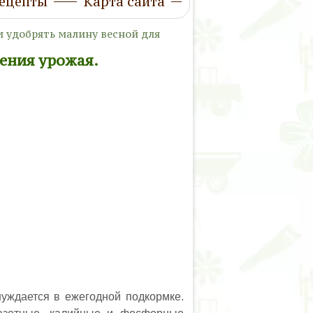
ецепты
Карта сайта
м удобрять малину весной для
чения урожая.
нуждается в ежегодной подкормке.