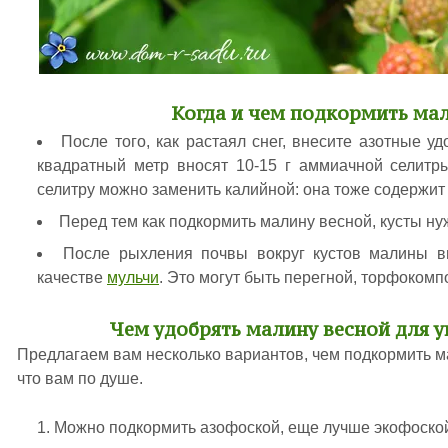
Когда и чем подкормить ма
После того, как растаял снег, внесите азотные у
квадратный метр вносят 10-15 г аммиачной селит
селитру можно заменить калийной: она тоже содержит а
Перед тем как подкормить малину весной, кусты ну
После рыхления почвы вокруг кустов малины в
качестве
мульчи
. Это могут быть перегной, торфокомп
Чем удобрять малину весной для 
Предлагаем вам несколько вариантов, чем подкормить м
что вам по душе.
Можно подкормить азофоской, еще лучше экофоско