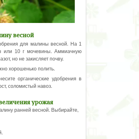
лину весной
добрения для малины весной. На 1
ры или 10 г мочевины. Аммиачную
зот, но не закисляет почву.
жно хорошенько полить.
несите органические удобрения в
ост, соломистый навоз.
увеличения урожая
алину ранней весной. Выбирайте,
й.