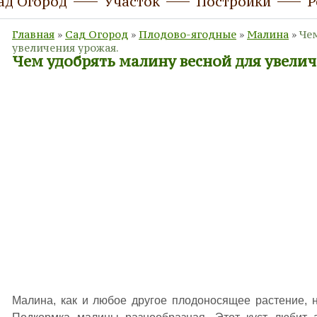
ад Огород
Участок
Постройки
Р
Главная
»
Сад Огород
»
Плодово-ягодные
»
Малина
»
Че
увеличения урожая.
Чем удобрять малину весной для увели
Малина, как и любое другое плодоносящее растение, 