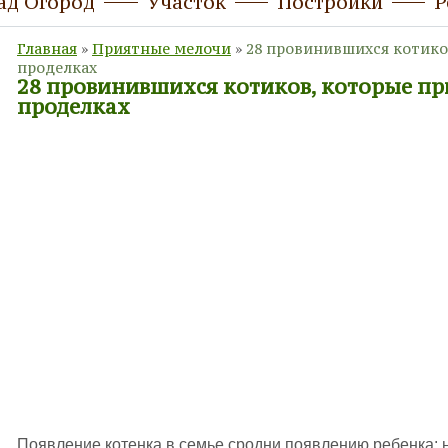
ад Огород
Участок
Постройки
Р
Главная
»
Приятные мелочи
»
28 провинившихся котиков
проделках
28 провинившихся котиков, которые пр
проделках
Появление котенка в семье сродни появлению ребенка: н